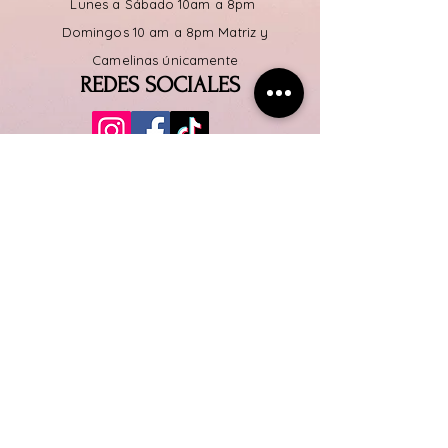
Lunes a
Sábado
10am a 8pm
Domingos 10 am a 8pm Matriz y
Camelinas únicamente
REDES SOCIALES
SERVICIO AL CLIENTE
Solicita tu
cotización
TELEFONO
4435286198
Ubicación
Calz. Ventura Puente 1122, Ventura
Puente, 58000 Morelia, Mich.