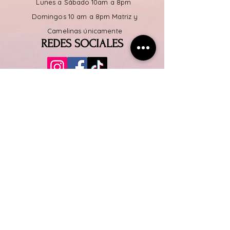
Lunes a
Sábado
10am a 8pm
Domingos 10 am a 8pm Matriz y
Camelinas únicamente
REDES SOCIALES
SERVICIO AL CLIENTE
Solicita tu
cotización
TELEFONO
4435286198
Ubicación
Calz. Ventura Puente 1122, Ventura
Puente, 58000 Morelia, Mich.