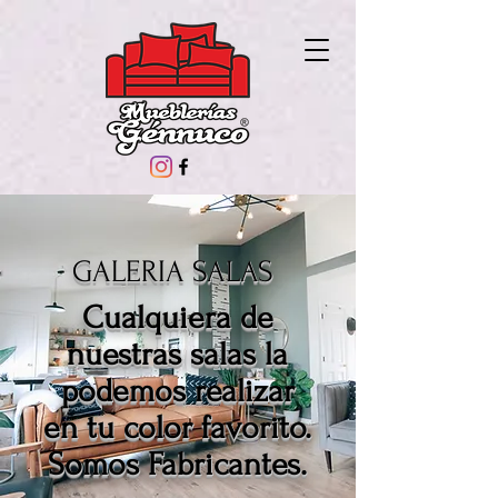
GALERIA SALAS
Cualquiera de
nuestras salas la
podemos realizar
en tu color favorito.
Somos Fabricantes.