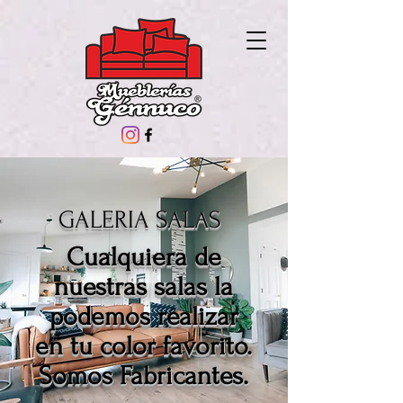
GALERIA SALAS
Cualquiera de
nuestras salas la
podemos realizar
en tu color favorito.
Somos Fabricantes.