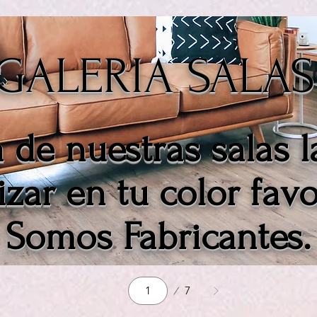
GALERIA SALAS
 de nuestras salas
izar en tu color favo
Somos Fabricantes.
Página
7
1