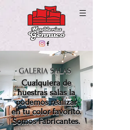
GALERIA SALAS
Cualquiera de
nuestras salas la
podemos realizar
en tu color favorito.
Somos Fabricantes.